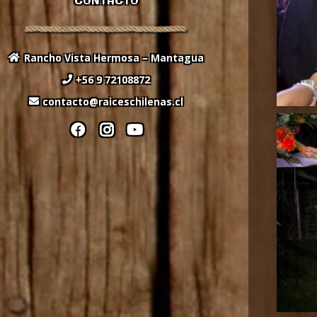
CONTACTO
Rancho Vista Hermosa – Mantagua
+56 9 72108872
contacto@raiceschilenas.cl