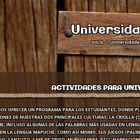
Universid
Inicio
Universidade
ACTIVIDADES PARA UNI
OS OFRECER UN PROGRAMA PARA LOS ESTUDIANTES, DONDE P
ONES DE NUESTRAS DOS PRINCIPALES CULTURAS, LA CRIOLLA (
E, INCLUSO ALGUNAS DE LAS PALABRAS MÁS USADAS EN LENG
EN LA LENGUA MAPUCHE. COMO ASÍ MISMO, SUS JUEGOS (PALIN)
O, CANTUTO, CAFÉ DE TRIGO, MUÑOQUINES, ETC), NARRACIONE