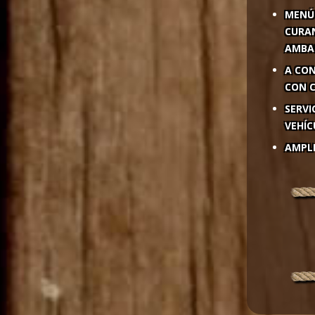
MENÚ 
CURAN
AMBA
A CON
CON C
SERVI
VEHÍC
AMPL